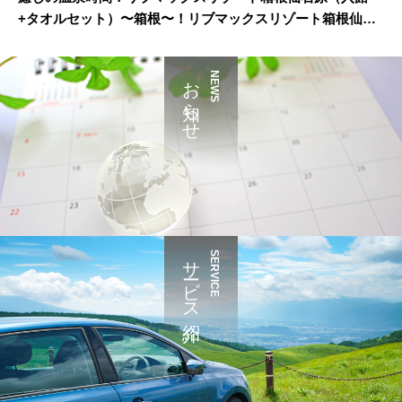
+タオルセット）〜箱根〜！リブマックスリゾート箱根仙石
原（入館+タオルセット）〜箱根〜
お知らせ
NEWS
サービス紹介
SERVICE