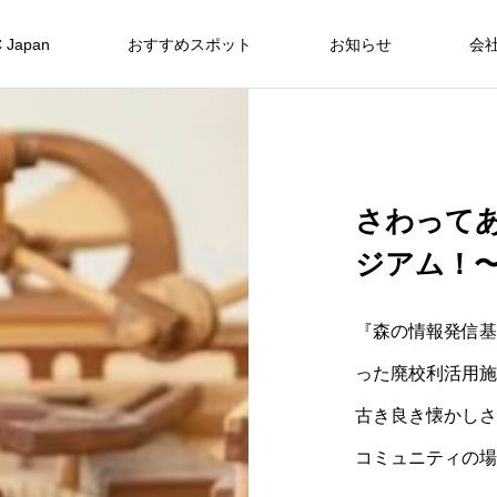
 Japan
おすすめスポット
お知らせ
会
さわって
ジアム！〜
『森の情報発信基
った廃校利活用施設
古き良き懐かしさ
コミュニティの場